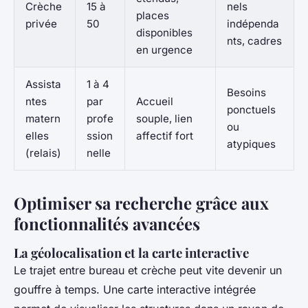
Crèche
15 à
nels
places
privée
50
indépenda
disponibles
nts, cadres
en urgence
Assista
1 à 4
Besoins
ntes
par
Accueil
ponctuels
matern
profe
souple, lien
ou
elles
ssion
affectif fort
atypiques
(relais)
nelle
Optimiser sa recherche grâce aux
fonctionnalités avancées
La géolocalisation et la carte interactive
Le trajet entre bureau et crèche peut vite devenir un
gouffre à temps. Une carte interactive intégrée