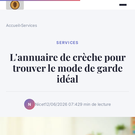
Accueil
›
Services
SERVICES
L'annuaire de crèche pour
trouver le mode de garde
idéal
Nicet
12/06/2026 07:42
9 min de lecture
N