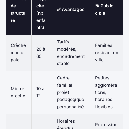
de
cité
🎯 Public
✅ Avantages
structu
(nb
cible
re
enfa
nts)
Tarifs
Crèche
Familles
20 à
modérés,
munici
résidant en
60
encadrement
pale
ville
stable
Cadre
Petites
familial,
aggloméra
Micro-
10 à
projet
tions,
crèche
12
pédagogique
horaires
personnalisé
flexibles
Horaires
Profession
étendus,