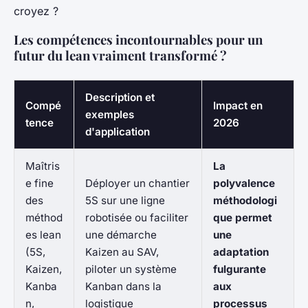
croyez ?
Les compétences incontournables pour un
futur du lean vraiment transformé ?
Description et
Compé
Impact en
exemples
tence
2026
d'application
Maîtris
La
e fine
Déployer un chantier
polyvalence
des
5S sur une ligne
méthodologi
méthod
robotisée ou faciliter
que permet
es lean
une démarche
une
(5S,
Kaizen au SAV,
adaptation
Kaizen,
piloter un système
fulgurante
Kanba
Kanban dans la
aux
n,
logistique
processus