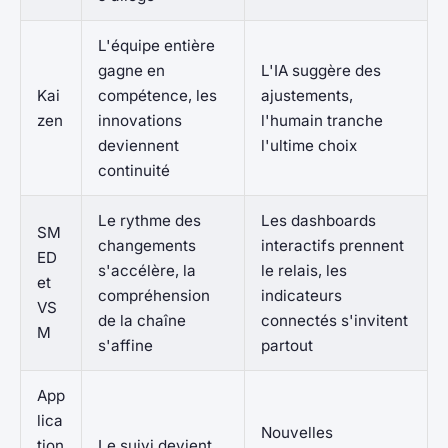
L'équipe entière
gagne en
L'IA suggère des
Kai
compétence, les
ajustements,
zen
innovations
l'humain tranche
deviennent
l'ultime choix
continuité
Le rythme des
Les dashboards
SM
changements
interactifs prennent
ED
s'accélère, la
le relais, les
et
compréhension
indicateurs
VS
de la chaîne
connectés s'invitent
M
s'affine
partout
App
lica
Nouvelles
tion
Le suivi devient