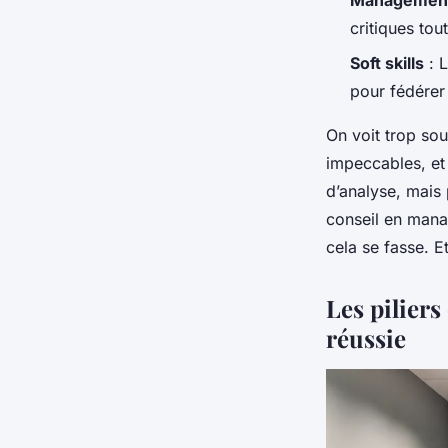
Management 
critiques tou
Soft skills
: L
pour fédérer 
On voit trop sou
impeccables, et 
d’analyse, mais 
conseil en manag
cela se fasse. E
Les pilier
réussie