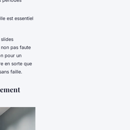
es périodes
lle est essentiel
 slides
u non pas faute
ion pour un
ire en sorte que
ans faille.
gement