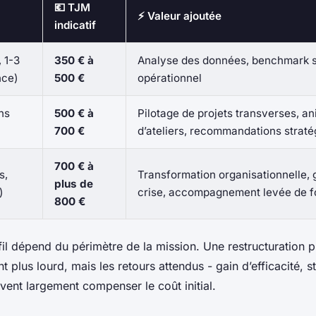
💶 TJM
⚡ Valeur ajoutée
indicatif
 1-3
350 € à
Analyse des données, benchmark se
nce)
500 €
opérationnel
ns
500 € à
Pilotage de projets transverses, a
700 €
d’ateliers, recommandations strat
700 € à
s,
Transformation organisationnelle, 
plus de
)
crise, accompagnement levée de 
800 €
il dépend du périmètre de la mission. Une restructuration p
t plus lourd, mais les retours attendus - gain d’efficacité, st
vent largement compenser le coût initial.