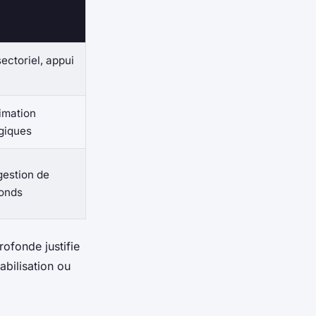
ctoriel, appui
nimation
égiques
gestion de
fonds
rofonde justifie
abilisation ou