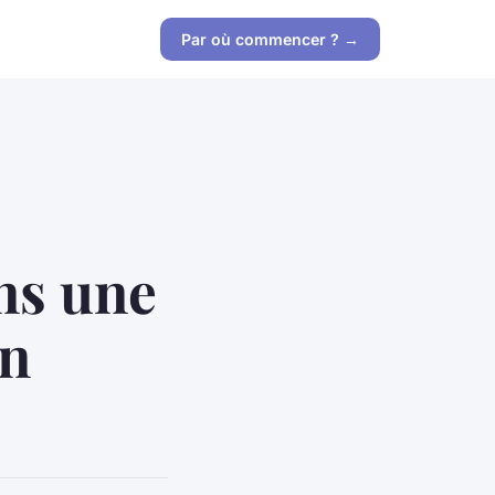
Par où commencer ? →
ans une
en