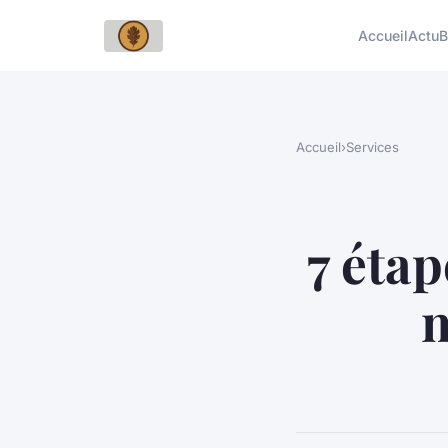
Accueil
Actu
B
Accueil
›
Services
7 étap
m