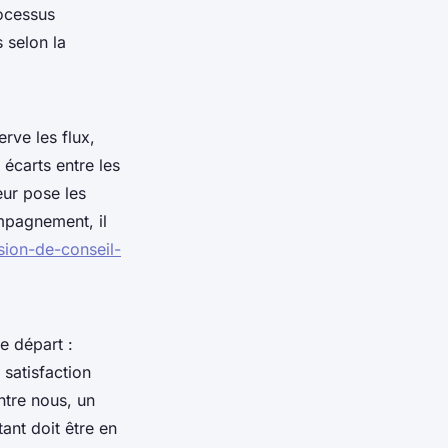
rocessus
 selon la
rve les flux,
 écarts entre les
eur pose les
mpagnement, il
ssion-de-conseil-
e départ :
 satisfaction
ntre nous, un
tant doit être en