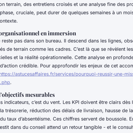
n terrain, des entretiens croisés et une analyse fine des p
 phase, cruciale, peut durer de quelques semaines à un mois
ontexte.
 organisationnel en immersion
 reste pas dans son bureau. Il descend dans les lignes, obse
iés de terrain comme les cadres. C’est là que se révèlent les
ielles et la réalité opérationnelle. Cette analyse en profond
 d’action crédible. Pour approfondir les enjeux de cet acco
https://astucesaffaires.fr/services/pourquoi-reussir-une-mi
.php
.
d'objectifs mesurables
 indicateurs, c’est du vent. Les KPI doivent être clairs dès l
la trésorerie, réduction des délais de livraison, hausse de la
 du taux d’absentéisme. Ces chiffres servent de boussole. E
estit dans du conseil attend un retour tangible - et le consul