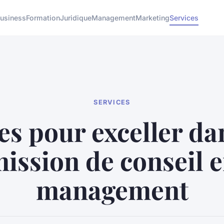
usiness
Formation
Juridique
Management
Marketing
Services
SERVICES
es pour exceller d
ission de conseil 
management