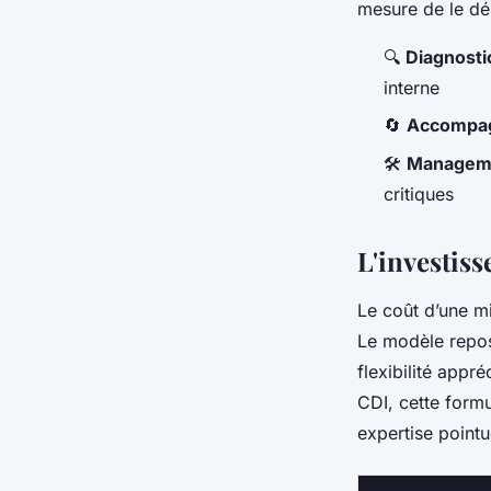
mesure de le dé
🔍
Diagnosti
interne
🔄
Accompa
🛠️
Manageme
critiques
L'investiss
Le coût d’une m
Le modèle repos
flexibilité appr
CDI, cette formu
expertise pointu