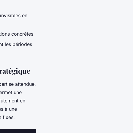
invisibles en
tions concrètes
nt les périodes
tratégique
ertise attendue.
permet une
crutement en
ès à une
 fixés.