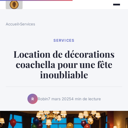
Accueil
›
Services
SERVICES
Location de décorations
coachella pour une fête
inoubliable
Robin
7 mars 2025
4 min de lecture
R