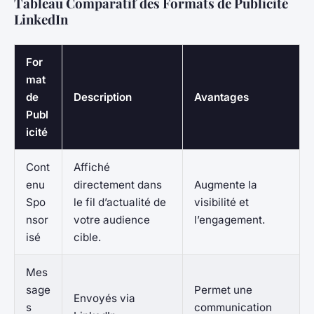
Tableau Comparatif des Formats de Publicité
LinkedIn
For
mat
de
Description
Avantages
Publ
icité
Cont
Affiché
enu
directement dans
Augmente la
Spo
le fil d’actualité de
visibilité et
nsor
votre audience
l’engagement.
isé
cible.
Mes
sage
Permet une
Envoyés via
s
communication